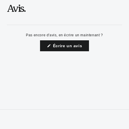
Avis.
Pas encore d'avis, en écrire un maintenant ?
(S'ouvre
Écrire un avis
dans
une
nouvelle
fenêtre)