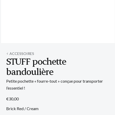
Ouvrir
le
média
ACCESSOIRES
7
STUFF pochette
dans
une
bandoulière
fenêtre
modale
Petite pochette « fourre-tout » conçue pour transporter
l’essentiel !
Prix
€30,00
habituel
Brick Red / Cream